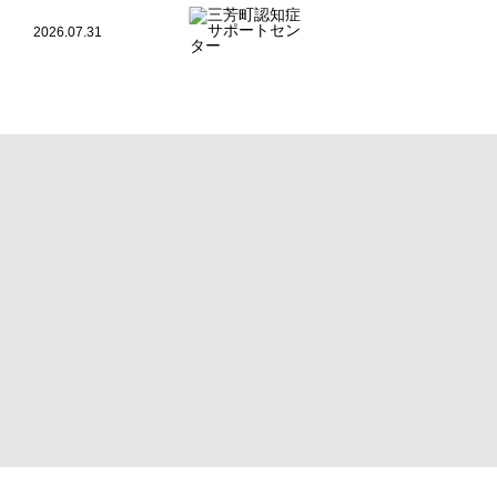
2026.07.31
令和８年度 三芳町「介護に関する入門的研修」受講
2026.07.10
令和８年 認知症サポーターステップアップ講座開
2026.05.27
令和８年度 認知症サポーター養成講座 年間予定
2026.04.21
楽友会 春のお散歩 ～カフェに行こう！～
2026.04.21
三芳町のオレンジカフェ（認知症カフェ）